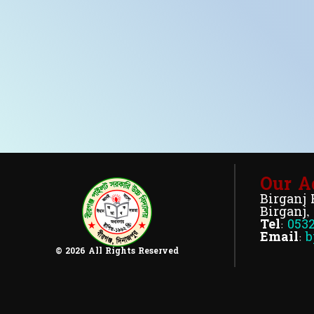
Our A
Birganj 
Birganj,
Tel:
053
Email:
b
© 2026 All Rights Reserved