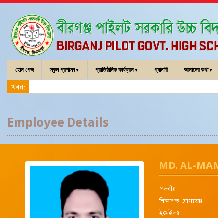
হোম পেজ
স্কুল প্রশাসন
প্রাতিষ্ঠানিক কার্যক্রম
গ্যালারি
আমাদের কথা
খবর:
Employee Details
MD. AL-M
পদবীঃ
শিক্ষাগত যোগ্যতাঃ
ইমেইলঃ