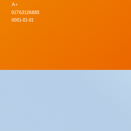
A+
01763126885
0001-01-01