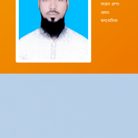
রক্তের গ্রুপঃ
ফোনঃ
জন্মতারিখঃ