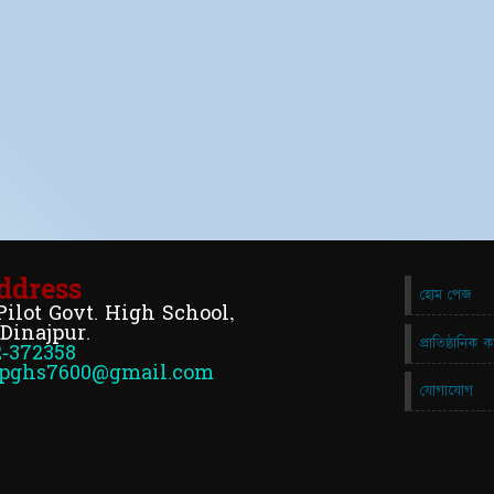
ddress
হোম পেজ
Pilot Govt. High School,
 Dinajpur.
প্রাতিষ্ঠানিক ক
2-372358
pghs7600@gmail.com
যোগাযোগ